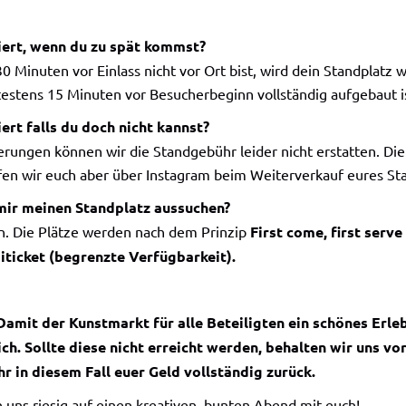
ert, wenn du zu spät kommst?
 Minuten vor Einlass nicht vor Ort bist, wird dein Standplatz we
estens 15 Minuten vor Besucherbeginn vollständig aufgebaut i
ert falls du doch nicht kannst?
erungen können wir die Standgebühr leider nicht erstatten. Die
fen wir euch aber über Instagram beim Weiterverkauf eures St
mir meinen Standplatz aussuchen?
in. Die Plätze werden nach dem Prinzip
First come, first ser
ticket (begrenzte Verfügbarkeit).
Damit der Kunstmarkt für alle Beteiligten ein schönes Erle
ich. Sollte diese nicht erreicht werden, behalten wir uns vo
ihr in diesem Fall euer Geld vollständig zurück.
 uns riesig auf einen kreativen, bunten Abend mit euch!