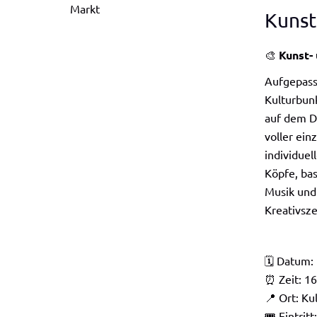
Markt
Kunst
🎨
Kunst-
Aufgepass
Kulturbunk
auf dem Di
voller ein
individuel
Köpfe, bas
Musik und 
Kreativsze
🗓️ Datum:
⏰ Zeit: 16
📍 Ort: Ku
🎟️ Eintrit