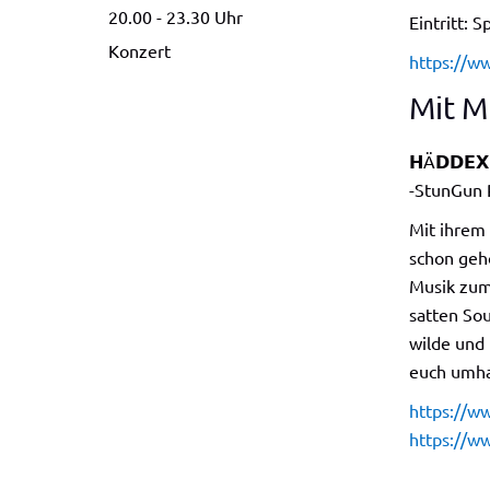
20.00 - 23.30
Uhr
Eintritt: 
Konzert
https://ww
Mit M
𝗛Ä𝗗𝗗𝗘𝗫
-StunGun 
Mit ihrem
schon gehö
Musik zum
satten So
wilde und 
euch umh
https://w
https://w