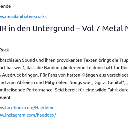
Spende
w.musikinitiative.rocks
IR in den Untergrund – Vol 7 Metal 
Rock-
 brachialen Sound und ihren provokanten Texten bringt die T
rt hat weiß, dass die Bandmitglieder eine Leidenschaft für Ro
 Ausdruck bringen. Für Fans von harten Klängen aus verschie
und zum Abfeiern und Mitgröhlen! Songs wie „Digital Genital“,
mitreißende Performance. Seid bereit für eine wilde Fahrt dur
auen!
ww.facebook.com/Haeddex
ww.instagram.com/haeddex/