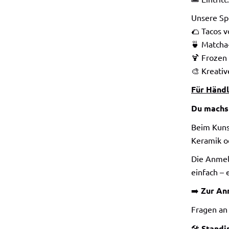
Unsere Sp
🌮 Tacos v
🍵 Matcha
🍹 Frozen
🎨 Kreativ
Für Händl
Du machst
Beim Kunst
Keramik o
Die Anmel
einfach –
➡️
Zur An
Fragen a
🛠️
Standi