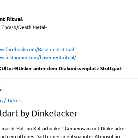
𝘁 𝗥𝗶𝘁𝘂𝗮𝗹
l Thrash/Death Metal-
ww.facebook.com/Basement.Ritual
ww.instagram.com/basement.ritual/
KUltur-BUnker unter dem Diakonissenplatz Stuttgart
ei
 / Tickets
ldart by Dinkelacker
t macht Halt im Kulturbunker! Gemeinsam mit Dinkelacker
euch ein offenes Dartturnier in entspannter Atmosphäre –