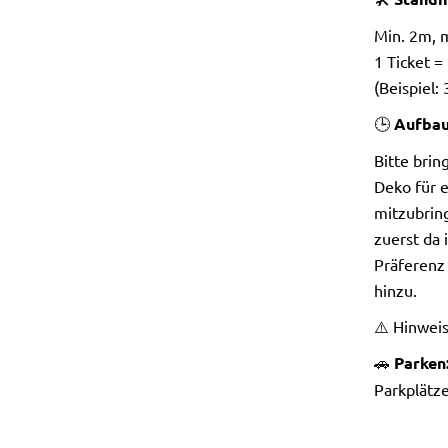
Min. 2m, 
1 Ticket =
(Beispiel:
🕒
Aufbau
Bitte brin
Deko für e
mitzubrin
zuerst da 
Präferenz
hinzu.
⚠️ Hinweis
🚗
Parken
Parkplätz