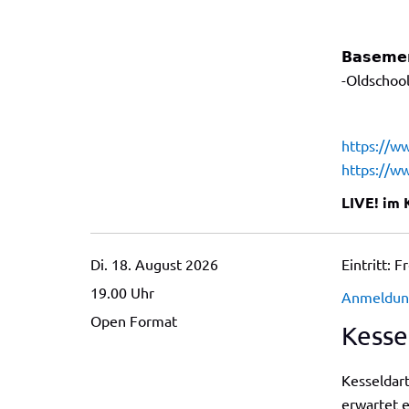
𝗕𝗮𝘀𝗲𝗺𝗲𝗻
-Oldschoo
https://w
https://w
LIVE! im 
Di. 18. August 2026
Eintritt: Fr
19.00
Uhr
Anmeldung
Open Format
Kesse
Kesseldar
erwartet 