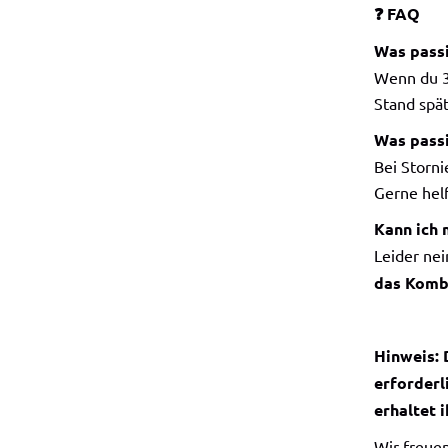
❓ FAQ
Was passi
Wenn du 30
Stand spät
Was passi
Bei Storni
Gerne hel
Kann ich 
Leider ne
das Kombi
Hinweis: 
erforderl
erhaltet 
Wir freuen