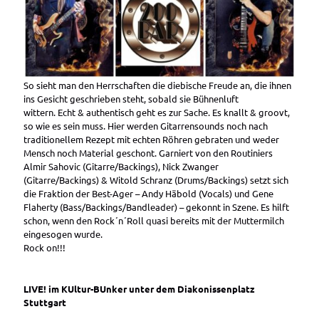
So sieht man den Herrschaften die diebische Freude an, die ihnen
ins Gesicht geschrieben steht, sobald sie Bühnenluft
wittern. Echt & authentisch geht es zur Sache. Es knallt & groovt,
so wie es sein muss. Hier werden Gitarrensounds noch nach
traditionellem Rezept mit echten Röhren gebraten und weder
Mensch noch Material geschont. Garniert von den Routiniers
Almir Sahovic (Gitarre/Backings), Nick Zwanger
(Gitarre/Backings) & Witold Schranz (Drums/Backings) setzt sich
die Fraktion der Best-Ager – Andy Häbold (Vocals) und Gene
Flaherty (Bass/Backings/Bandleader) – gekonnt in Szene. Es hilft
schon, wenn den Rock´n´Roll quasi bereits mit der Muttermilch
eingesogen wurde.
Rock on!!!
LIVE! im KUltur-BUnker unter dem Diakonissenplatz
Stuttgart