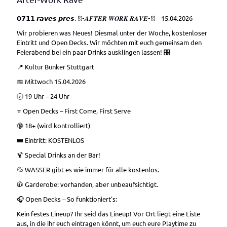
𝟬𝟳𝟭𝟭 𝙧𝙖𝙫𝙚𝙨 𝙥𝙧𝙚𝙨. ⛓•𝑨𝑭𝑻𝑬𝑹 𝑾𝑶𝑹𝑲 𝑹𝑨𝑽𝑬•⛓ – 15.04.2026
Wir probieren was Neues! Diesmal unter der Woche, kostenloser
Eintritt und Open Decks. Wir möchten mit euch gemeinsam den
Feierabend bei ein paar Drinks ausklingen lassen! 🎛️
📍 Kultur Bunker Stuttgart
📅 Mittwoch 15.04.2026
🕖 19 Uhr – 24 Uhr
⭐️ Open Decks – First Come, First Serve
🔞 18+ (wird kontrolliert)
🎟️ Eintritt: KOSTENLOS
🍹 Special Drinks an der Bar!
💦 WASSER gibt es wie immer für alle kostenlos.
🧥 Garderobe: vorhanden, aber unbeaufsichtigt.
🎧 Open Decks – So funktioniert's:
Kein festes Lineup? Ihr seid das Lineup! Vor Ort liegt eine Liste
aus, in die ihr euch eintragen könnt, um euch eure Playtime zu